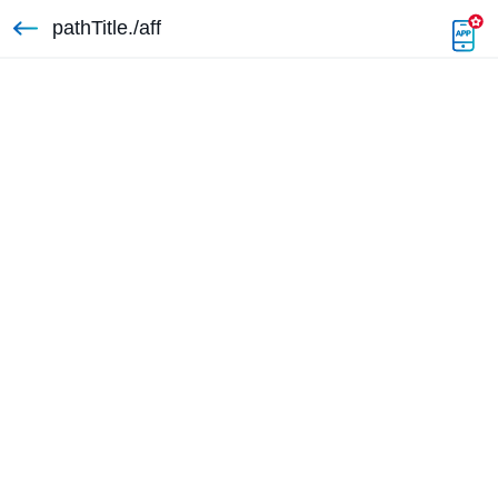
pathTitle./aff