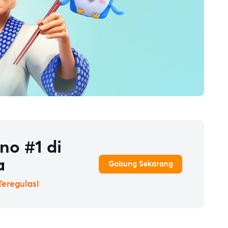
no #1 di
a
Gabung Sekarang
Teregulasi