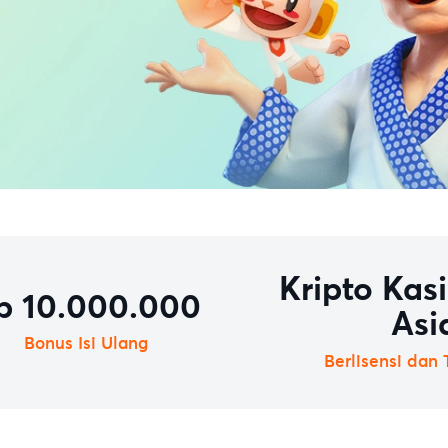
Kripto Kasi
p 10.000.000
Asi
Bonus Isi Ulang
Berlisensi dan 