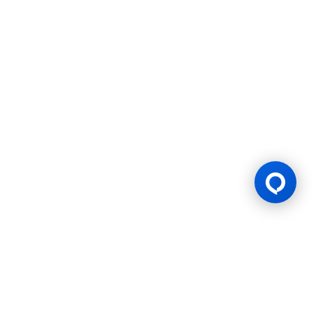
Indonesia