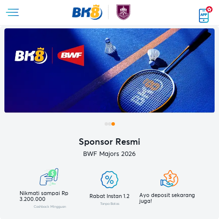
Sponsor Resmi
BWF Majors 2026
Nikmati sampai Rp
Ayo deposit sekarang
Rabat Instan 1.2
3.200.000
juga!
Tanpa Batas
Cashback Mingguan