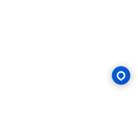
Lesen Permainan