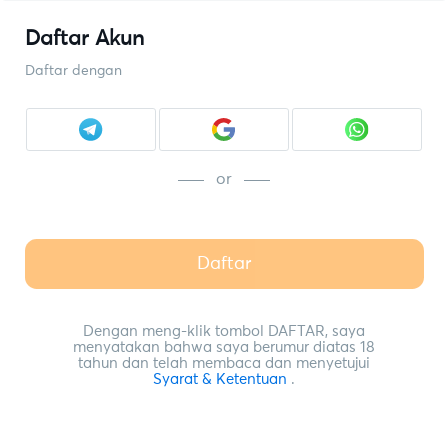
Daftar Akun
Daftar dengan
or
Daftar
Dengan meng-klik tombol DAFTAR, saya
menyatakan bahwa saya berumur diatas 18
tahun dan telah membaca dan menyetujui
Syarat & Ketentuan
.