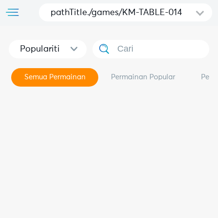
pathTitle./games/KM-TABLE-014
Populariti
Semua Permainan
Permainan Popular
Perm