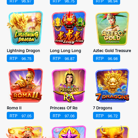
RTP
96.97
RTP
96.75
RTP
96.94
Lightning Dragon
Long Long Long
Aztec Gold Treasure
RTP
96.75
RTP
96.87
RTP
96.98
Roma II
Princess Of Ra
7 Dragons
RTP
97.05
RTP
97.06
RTP
96.72