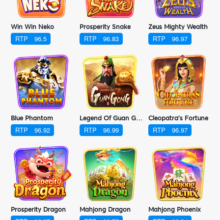
Win Win Neko
Prosperity Snake
Zeus Mighty Wealth
RTP
96.5
RTP
96.83
RTP
96.97
Blue Phantom
Legend Of Guan Gong
Cleopatra's Fortune
RTP
96.92
RTP
96.99
RTP
96.97
Prosperity Dragon
Mahjong Dragon
Mahjong Phoenix