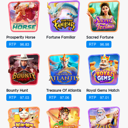
Prosperity Horse
Fortune Familiar
Sacred Fortune
RTP
96.83
RTP
96.98
Bounty Hunt
Treasure Of Atlantis
Royal Gems Match
RTP
97.03
RTP
97.06
RTP
97.01