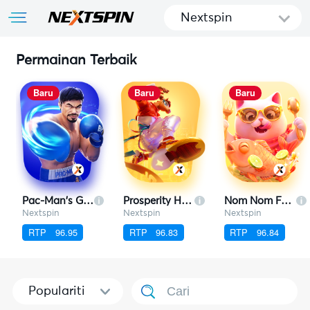
Nextspin
Permainan Terbaik
Baru
Baru
Baru
Pac-Man's Glory
Prosperity Horse
Nom Nom Fat Cat
Nextspin
Nextspin
Nextspin
RTP
96.95
RTP
96.83
RTP
96.84
Populariti