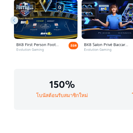
AE Casino / Baccarat
l*k*i*
SA Gaming / Baccarat
u*b*y
EBET / Baccarat
**h*m
BK8 Salon Privé Baccarat 2
BK8 Baccarat 1
Evolution Gaming / Roulette
j*s*o
ฮอต
ฮอต
Evolution Gaming
PPLiveCasino
Evolution Gaming / Roulette
r*d*r*
Dream Gaming E8 /Baccarat
h*i*i*i
150%
Evolution Gaming / Baccarat
**e**
โบนัสต้อนรับสมาชิกใหม่
EBET / Baccarat
l*u*4*
SA Gaming / SIC BO
*a*h*
SA Gaming / SIC BO
p**p*