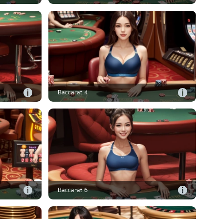
Baccarat 4
Baccarat 6