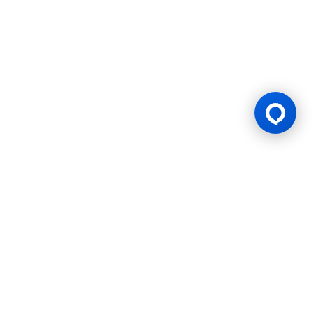
ไทย
ใบรับรอง