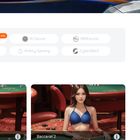
ฮอต
g
W Casino
WMCasino
Pretty Gaming
CyberBetX
Baccarat 2