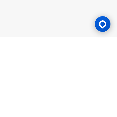
Giấy phép trò chơi
BK8 được vận hành bởi Công ty Mettlemind Tech Ltd., số đăng ký:
15779, với địa chỉ đăng ký tại Hamchako, Mutsamudu, Đảo Tự trị
Anjouan, Liên bang Comoros. BK8 được cấp phép và quản lý bởi
Chính phủ Đảo Tự trị Anjouan, Liên bang Comoros, theo Giấy phép
số: ALSI-202504032-FI2. BK8 đã vượt qua tất cả các yêu cầu tuân
thủ pháp lý và được cấp phép hợp pháp để cung cấp các hoạt động
trò chơi có thưởng và cá cược dưới mọi hình thức.