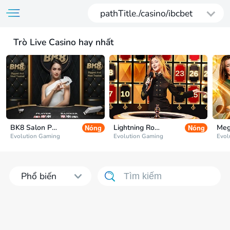
pathTitle./casino/ibcbet
Trò Live Casino hay nhất
BK8 Salon Prive Baccarat
Lightning Roulette
Meg
Nóng
Nóng
Evolution Gaming
Evolution Gaming
Evol
Phổ biến