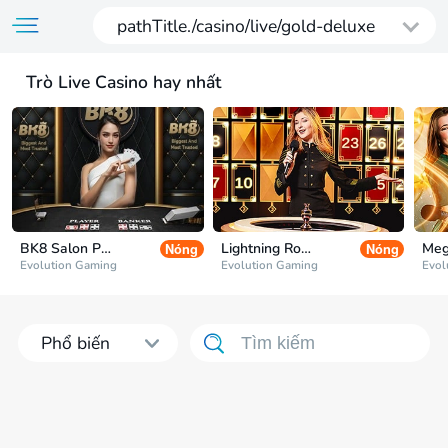
pathTitle./casino/live/gold-deluxe
Trò Live Casino hay nhất
BK8 Salon Prive Baccarat
Lightning Roulette
Meg
Nóng
Nóng
Evolution Gaming
Evolution Gaming
Evol
Phổ biến