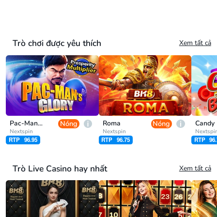
Trò chơi được yêu thích
Xem tất cả
Pac-Man's Glory
Roma
Nóng
Nóng
Nextspin
Nextspin
Nextspi
RTP
96.95
RTP
96.75
RTP
96
Trò Live Casino hay nhất
Xem tất cả