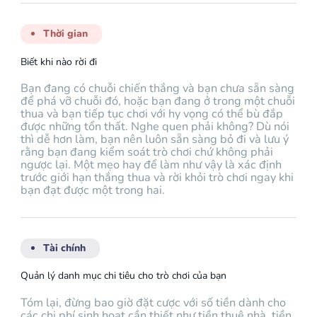
Thời gian
Biết khi nào rời đi
Bạn đang có chuỗi chiến thắng và bạn chưa sẵn sàng
để phá vỡ chuỗi đó, hoặc bạn đang ở trong một chuỗi
thua và bạn tiếp tục chơi với hy vọng có thể bù đắp
được những tổn thất. Nghe quen phải không? Dù nói
thì dễ hơn làm, bạn nên luôn sẵn sàng bỏ đi và lưu ý
rằng bạn đang kiểm soát trò chơi chứ không phải
ngược lại. Một mẹo hay để làm như vậy là xác định
trước giới hạn thắng thua và rời khỏi trò chơi ngay khi
bạn đạt được một trong hai.
Tài chính
Quản lý danh mục chi tiêu cho trò chơi của bạn
Tóm lại, đừng bao giờ đặt cược với số tiền dành cho
các chi phí sinh hoạt cần thiết như tiền thuê nhà, tiền