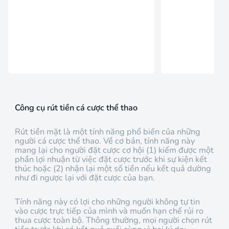
Công cụ rút tiền cá cược thể thao
Rút tiền mặt là một tính năng phổ biến của những
người cá cược thể thao. Về cơ bản, tính năng này
mang lại cho người đặt cược cơ hội (1) kiếm được một
phần lợi nhuận từ việc đặt cược trước khi sự kiện kết
thúc hoặc (2) nhận lại một số tiền nếu kết quả dường
như đi ngược lại với đặt cược của bạn.
Tính năng này có lợi cho những người không tự tin
vào cược trực tiếp của mình và muốn hạn chế rủi ro
thua cược toàn bộ. Thông thường, mọi người chọn rút