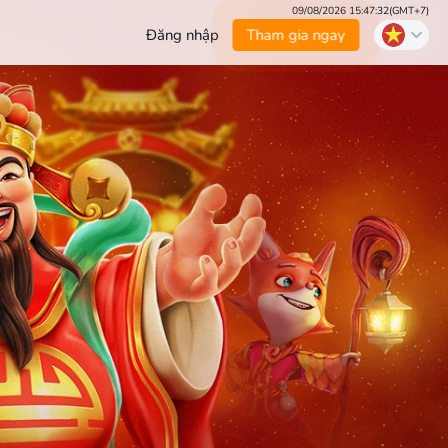
09/08/2026 15:47:34
(
GMT+7
)
Đăng nhập
Tham gia ngay