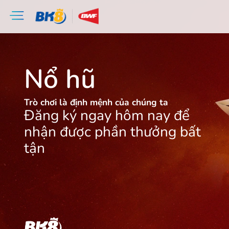
Nổ hũ
Trò chơi là định mệnh của chúng ta
Đăng ký ngay hôm nay để
nhận được phần thưởng bất
tận