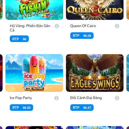
Hũ Vàng: Phiên Bản Săn
Queen Of Cairo
Cá
RTP
96.59
RTP
96
Ice Pop Party
Đôi Cánh Đại Bàng
RTP
96.55
RTP
96.47