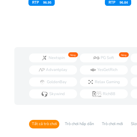
RTP
96.95
RTP
96.84
Nóng
Nóng
Nextspin
PG Soft
Advantplay
YesGetRich
GoldenBay
Relax Gaming
Skywind
Rich88
tất cả trò chơi
trò chơi hấp dẫn
trò chơi mới
slo