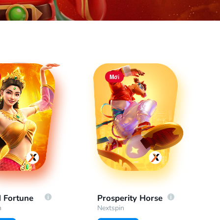
Mới
 Fortune
Prosperity Horse
n
Nextspin