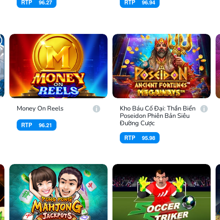
RTP
96.27
RTP
96.94
Money On Reels
Kho Báu Cố Đại: Thần Biển
Poseidon Phiên Bản Siêu
Đường Cược
RTP
96.21
RTP
95.98