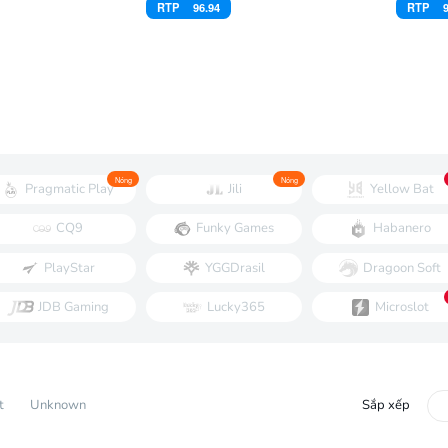
RTP
96.94
RTP
Nóng
Nóng
Pragmatic Play
Jili
Yellow Bat
CQ9
Funky Games
Habanero
PlayStar
YGGDrasil
Dragoon Soft
JDB Gaming
Lucky365
Microslot
t
unknown
Sắp xếp