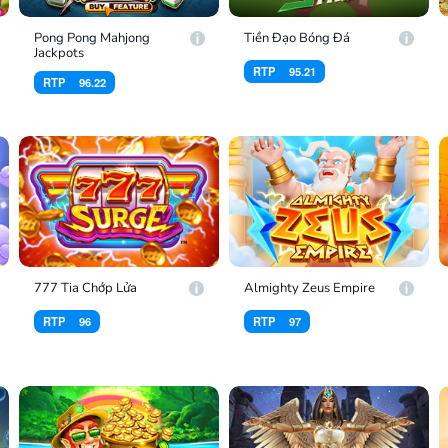
Pong Pong Mahjong
Tiền Đạo Bóng Đá
Jackpots
RTP
95.21
RTP
96.22
777 Tia Chớp Lửa
Almighty Zeus Empire
RTP
96
RTP
97