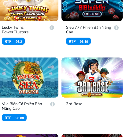
Lucky Twins
Siêu 777 Phiên Bản Nâng
PowerClusters
Cao
RTP
96.2
RTP
96.19
Vua Biển Cả Phiên Bản
3rd Base
Nâng Cao
RTP
96.88