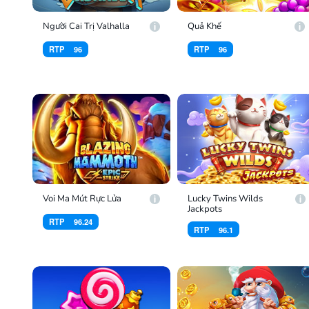
Người Cai Trị Valhalla
Quả Khế
RTP
96
RTP
96
Voi Ma Mút Rực Lửa
Lucky Twins Wilds
Jackpots
RTP
96.24
RTP
96.1