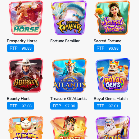
Prosperity Horse
Fortune Familiar
Sacred Fortune
RTP
96.83
RTP
96.98
Bounty Hunt
Treasure Of Atlantis
Royal Gems Match
RTP
97.03
RTP
97.06
RTP
97.01