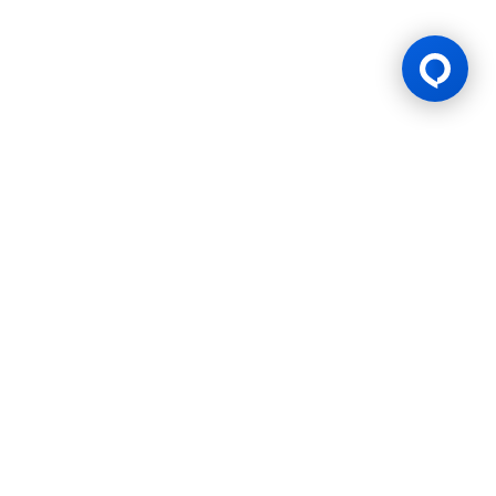
游戏许可证
BK8 由 Mettlemind Tech Ltd.（注册号：15779）运营，注册地址
位于科摩罗联盟安茹安自治岛穆察穆都市Hamchako区。BK8持有
科摩罗联盟安茹安自治岛政府颁发的合法牌照（许可证号：ALSI-
202504032-FI2），并受其监管。BK8已通过全部监管合规审查，
获得法律授权可开展一切机会游戏与投注活动。