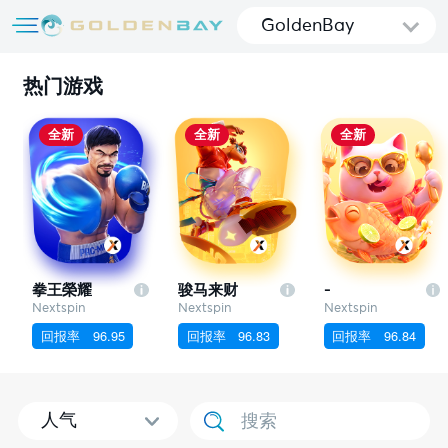
GoldenBay
热门游戏
全新
全新
全新
拳王榮耀
骏马来财
-
Nextspin
Nextspin
Nextspin
回报率
96.95
回报率
96.83
回报率
96.84
人气