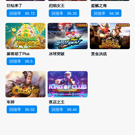
巨钻来了
烈焰女王
盗贼之海
回报率
95.72
回报率
95.35
回报率
94.38
麻将胡了Plus
冰球突破
赏金决战
回报率
96.5
军师
夜店之王
回报率
95.02
回报率
95.44