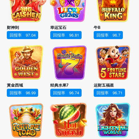
财神到
幸运宝石
牛B
回报率
97.04
回报率
96.81
回报率
96.7
黃金西域
经典水果7
运财五福星
回报率
96.99
回报率
96.74
回报率
96.71