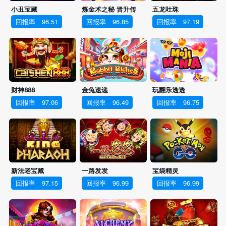
小丑宝藏
炼金术之秘 晋升传
五龙吐珠
回报率
96.51
回报率
96.85
回报率
97.19
财神888
金兔速递
玩翻乐透透
回报率
97.06
回报率
96.49
回报率
96.75
新法老宝藏
一路发发
宝袋精灵
回报率
97.15
回报率
96.99
回报率
96.99