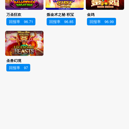
万圣狂欢
炼金术之秘 积宝
金鸡
回报率
96.71
回报率
96.85
回报率
96.99
圣兽幻境
回报率
97