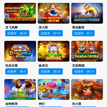
龙飞凤舞
发大财
黄金黥鱼
回报率
96.01
回报率
97.01
回报率
97.1
双炎至尊
鼠来宝
京剧熊猫
回报率
96.5
回报率
96.01
回报率
96.11
金刚铁球
神灯
朱大富