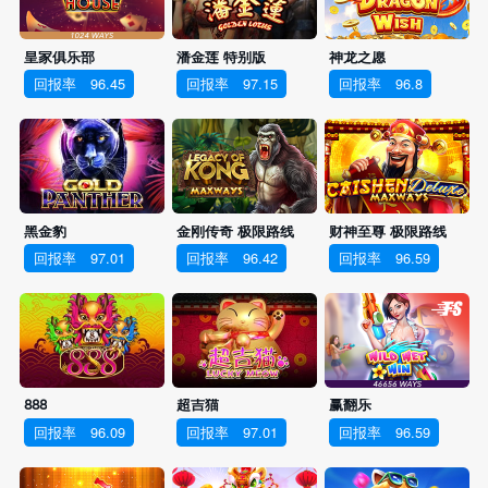
皇家俱乐部
潘金莲 特别版
神龙之愿
回报率
96.45
回报率
97.15
回报率
96.8
黑金豹
金刚传奇 极限路线
财神至尊 极限路线
回报率
97.01
回报率
96.42
回报率
96.59
888
超吉猫
赢翻乐
回报率
96.09
回报率
97.01
回报率
96.59