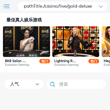
pathTitle./casino/live/gold-deluxe
最佳真人娱乐游戏
热门
热门
BK8 Salon Prive Baccarat
Lightning Roulette
Meg
Evolution Gaming
Evolution Gaming
Evol
人气