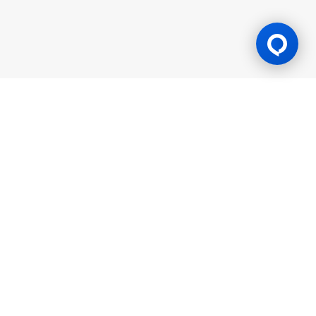
游戏许可证
BK8 由 Mettlemind Tech Ltd.（注册号：15779）运营，注册地址
位于科摩罗联盟安茹安自治岛穆察穆都市Hamchako区。BK8持有
科摩罗联盟安茹安自治岛政府颁发的合法牌照（许可证号：ALSI-
202504032-FI2），并受其监管。BK8已通过全部监管合规审查，
获得法律授权可开展一切机会游戏与投注活动。