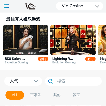
Via Casino
最佳真人娱乐游戏
热门
热门
BK8 Salon Prive Baccarat
Lightning Roulette
Meg
Evolution Gaming
Evolution Gaming
Evol
人气
ALL
百家乐
其他
骰宝