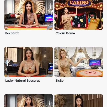
Baccarat
Colour Game
Lucky Natural Baccarat
SicBo