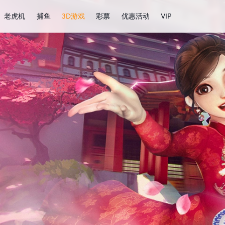
老虎机
捕鱼
3D游戏
彩票
优惠活动
VIP