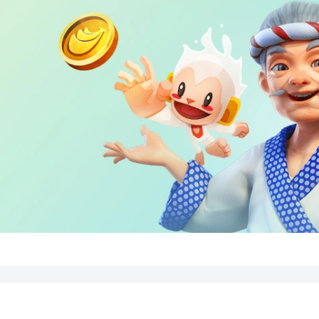
$6,888
#第一加密