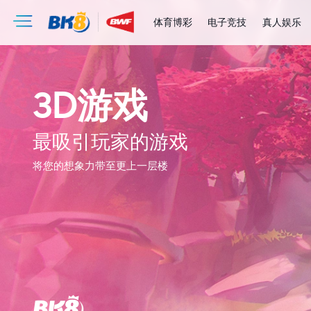
体育博彩
电子竞技
真人娱乐
3D游戏
最吸引玩家的游戏
将您的想象力带至更上一层楼