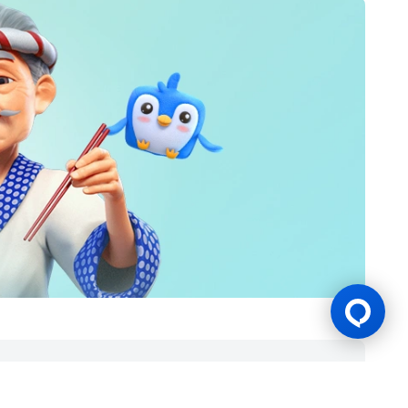
货币赌场
现在加入