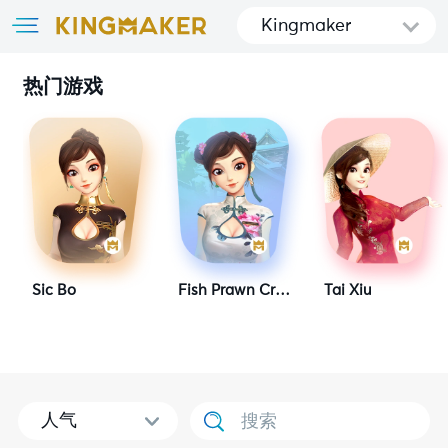
Kingmaker
热门游戏
Sic Bo
Fish Prawn Crab 2
Tai Xiu
人气