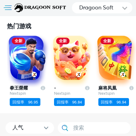
Dragoon Soft
热门游戏
全新
全新
全新
拳王榮耀
-
麻将凤凰
Nextspin
Nextspin
Nextspin
回报率
96.95
回报率
96.84
回报率
96.94
人气