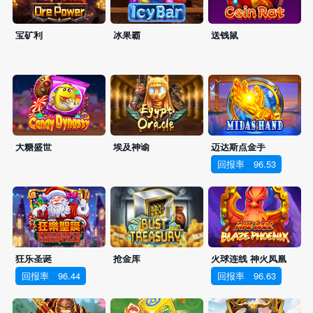
宝矿利
冰果霸
送钱鼠
大糖盛世
埃及神谕
迈达斯点金手
回报率
96.53
狂乐圣诞
抢金库
火球连线 神火凤凰
回报率
96.44
回报率
96.63