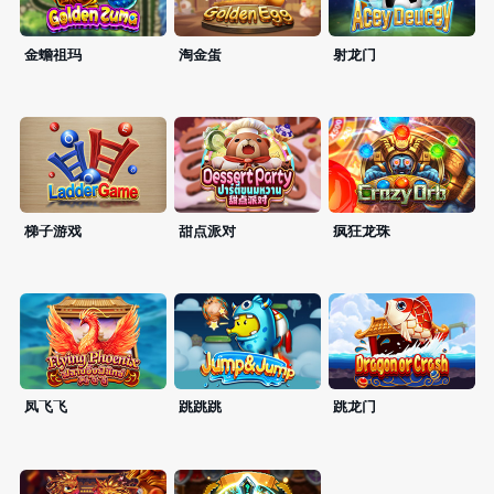
金蟾祖玛
淘金蛋
射龙门
梯子游戏
甜点派对
疯狂龙珠
凤飞飞
跳跳跳
跳龙门