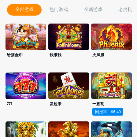
全部游戏
热门游戏
全新游戏
老虎机
给猫金币
钱滚钱
火凤凰
777
发起来
一直胡
回报率
96.49