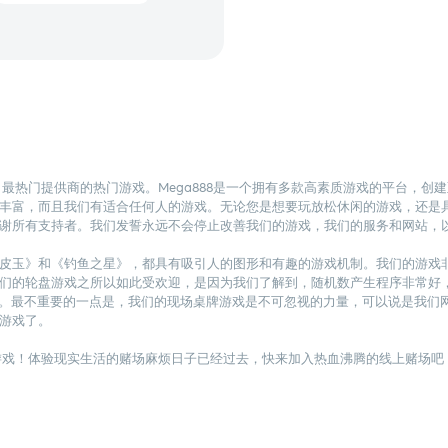
来自最热门提供商的热门游戏。Mega888是一个拥有多款高素质游戏的平台，
丰富，而且我们有适合任何人的游戏。无论您是想要玩放松休闲的游戏，还是具有
所有支持者。我们发誓永远不会停止改善我们的游戏，我们的服务和网站，以便
皮玉》和《钓鱼之星》，都具有吸引人的图形和有趣的游戏机制。我们的游戏
。我们的轮盘游戏之所以如此受欢迎，是因为我们了解到，随机数产生程序非常
印象深刻。最不重要的一点是，我们的现场桌牌游戏是不可忽视的力量，可以说是我
游戏了。
有游戏！体验现实生活的赌场麻烦日子已经过去，快来加入热血沸腾的线上赌场吧