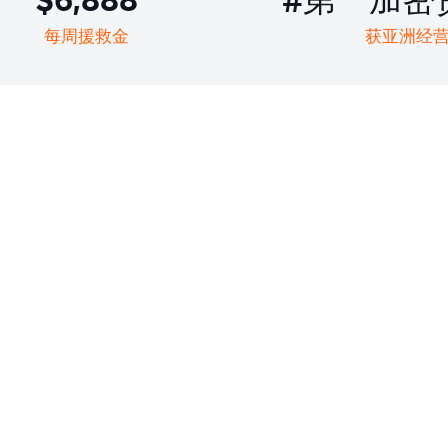
$6,888
#第一加密
每周援救金
获亚洲经
信息
育博彩
关于我们
子竞技
VIP
人娱乐
排行榜