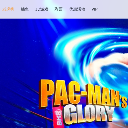
老虎机
捕鱼
3D游戏
彩票
优惠活动
VIP