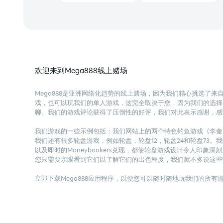
欢迎来到Mega888线上赌场
Mega888是亚洲网络化趋势的线上赌场，因为我们精心挑选了
戏，也可以玩我们的单人游戏，这完全取决于您，因为我们的选择
聊。我们的游戏评论获得了压倒性的好评，我们对此表示感谢，感谢
我们游戏的一些示例包括：我们网站上的两个特色钓鱼游戏《李奎
我们还有很多轮盘游戏，例如轮盘，轮盘12，轮盘24和轮盘73
以及即时的Moneybookers兑现，都使轮盘游戏设计令人
您只需要亲眼看到它们以了解它们的出色程度，我们就不多说这些
立即下载Mega888应用程序，以便您可以随时随地玩我们的所