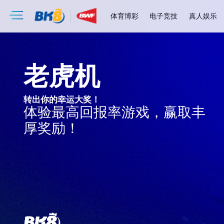
体育博彩
电子竞技
真人娱乐
老虎机
转出你的幸运大奖！
体验最高回报率游戏，赢取丰
厚奖励！