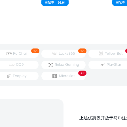
回报率
回报率
96.94
热门
热门
Fa Chai
Lucky365
Yellow Bat
CQ9
Relax Gaming
PlayStar
全新
Evoplay
Microslot
上述优惠仅开放于马币注