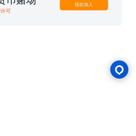
货币赌场
现在加入
营许可
Asia