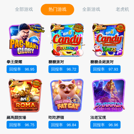
全部游戏
热门游戏
全新游戏
老虎机
拳王榮耀
糖糖派对
糖糖圣诞派对
回报率
96.95
回报率
96.72
回报率
97.93
羅馬競技場
吃吃胖猫
法老宝境
回报率
96.75
回报率
96.84
回报率
96.96