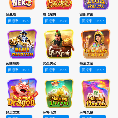
迎赢喵
眉飞蛇舞
宙斯财富
回报率
96.5
回报率
96.83
回报率
96.97
蓝幽魅影
武圣关公
艳后之宝
回报率
96.92
回报率
96.99
回报率
96.97
好运龙龙
麻将飞龙
麻将凤凰