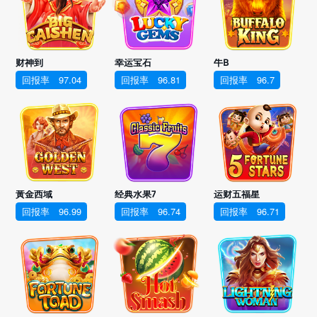
财神到
幸运宝石
牛B
回报率
97.04
回报率
96.81
回报率
96.7
黃金西域
经典水果7
运财五福星
回报率
96.99
回报率
96.74
回报率
96.71