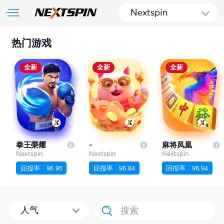
Nextspin
热门游戏
全新
全新
全新
拳王榮耀
-
麻将凤凰
Nextspin
Nextspin
Nextspin
回报率
96.95
回报率
96.84
回报率
96.94
人气